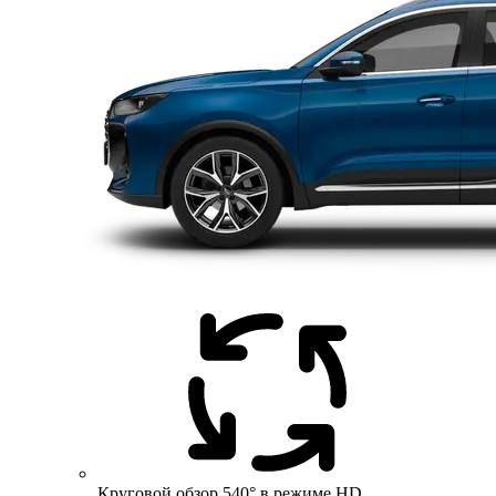
Круговой обзор 540° в режиме HD