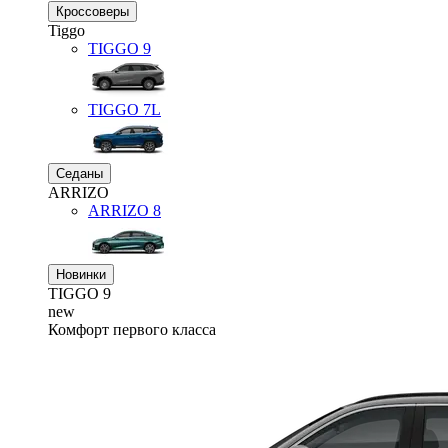
Кроссоверы
Tiggo
TIGGO
9
TIGGO
7L
Седаны
ARRIZO
ARRIZO 8
Новинки
TIGGO
9
new
Комфорт первого класса