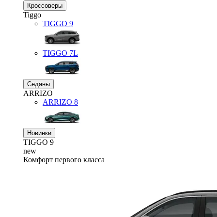
Кроссоверы
Tiggo
TIGGO
9
TIGGO
7L
Седаны
ARRIZO
ARRIZO 8
Новинки
TIGGO
9
new
Комфорт первого класса