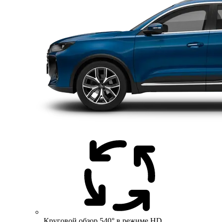
Круговой обзор 540° в режиме HD